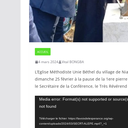
ACCUEIL
4 mars 2024
Vital BONGBA
L’Eglise Méthodiste Unie Béthel du village de Ni
dimanche 25 février à la pause de la 1ere pierre 
le Secrétaire de la Conférence, le Très Révérend
Lecteur
Media error: Format(s) not supported or source(
not found
vidéo
Télécharger le fichier: https://lavoixdelesperance.org/wp-
content/uploads/2024/03/SECRT-ALEPE.mp4?_=1