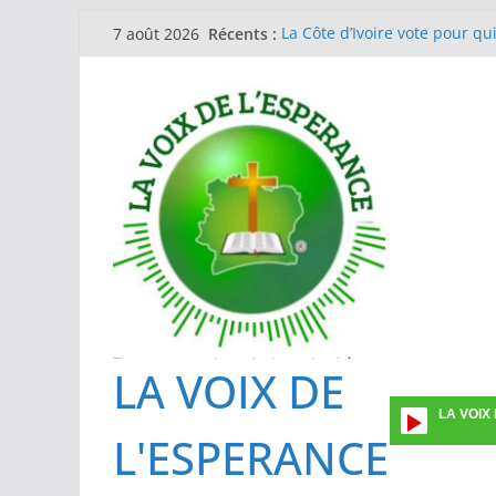
Passer
Récents :
La Côte d’Ivoire vote pour qu
7 août 2026
au
Journée de la femme en l’Eg
Guinée Conakry
contenu
EGLISE METHODISTE DE COTE
Formation des investigateurs
prévalence ponctuelle sur l’ut
Une vingtaine de superviseu
La gestion du Mpox : l’IPCI e
des cas suspects
LA VOIX DE
LA VOIX
L'ESPERANCE