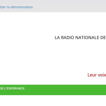
itter la dénomination
lise Méthodiste de Cobaya en
 D’IVOIRE
 sites de l’enquête de
ilisation des antibiotiques :
rs formés
LA RADIO NATIONALE DE 
st en charge de la confirmation
Leur voix est 
 DE L'ESPERANCE