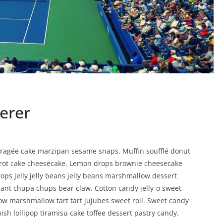
erer
dragée cake marzipan sesame snaps. Muffin soufflé donut
 carrot cake cheesecake. Lemon drops brownie cheesecake
ops jelly jelly beans jelly beans marshmallow dessert
sant chupa chups bear claw. Cotton candy jelly-o sweet
w marshmallow tart tart jujubes sweet roll. Sweet candy
sh lollipop tiramisu cake toffee dessert pastry candy.