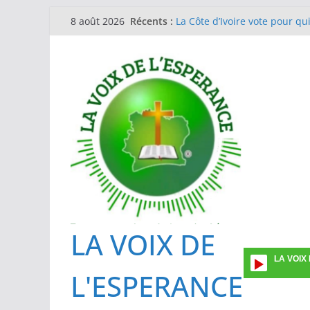
Passer
Récents :
La Côte d’Ivoire vote pour qu
8 août 2026
au
Journée de la femme en l’Eg
Guinée Conakry
contenu
EGLISE METHODISTE DE COTE
Formation des investigateurs
prévalence ponctuelle sur l’ut
Une vingtaine de superviseu
La gestion du Mpox : l’IPCI e
des cas suspects
LA VOIX DE
LA VOIX
L'ESPERANCE