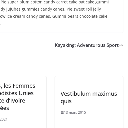
Pie sugar plum cotton candy carrot cake oat cake gummi
y jujubes gummies candy canes. Pie sweet roll jelly
llow ice cream candy canes. Gummi bears chocolate cake
.
Kayaking: Adventurous Sport
s, les Femmes
distes Unies
Vestibulum maximus
e d’Ivoire
quis
rées
13 mars 2015
 2021