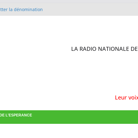
itter la dénomination
lise Méthodiste de Cobaya en
 D’IVOIRE
 sites de l’enquête de
ilisation des antibiotiques :
rs formés
LA RADIO NATIONALE DE 
st en charge de la confirmation
Leur voix est 
 DE L'ESPERANCE