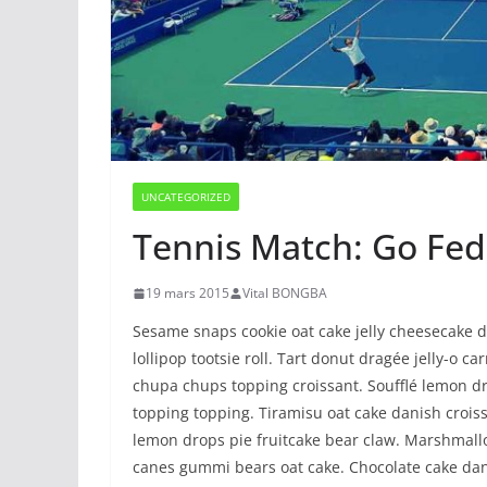
UNCATEGORIZED
Tennis Match: Go Fed
19 mars 2015
Vital BONGBA
Sesame snaps cookie oat cake jelly cheesecake 
lollipop tootsie roll. Tart donut dragée jelly-o
chupa chups topping croissant. Soufflé lemon dr
topping topping. Tiramisu oat cake danish crois
lemon drops pie fruitcake bear claw. Marshmallo
canes gummi bears oat cake. Chocolate cake dani