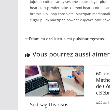
Jujubes cotton candy sesame snaps sugar plum. 
bears tart powder cake. Gummi bears cotton cand
tiramisu lollipop chocolate. Marzipan marshma
sugar plum marzipan powder cupcake cake cake
Etiam eu orci luctus est pulvinar egestas.
Vous pourrez aussi aimer
60 an
Métho
de Côt
céléb
26 avril
Sed sagittis risus