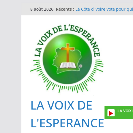
Passer
Récents :
La Côte d’Ivoire vote pour qu
8 août 2026
au
Journée de la femme en l’Eg
Guinée Conakry
contenu
EGLISE METHODISTE DE COTE
Formation des investigateurs
prévalence ponctuelle sur l’ut
Une vingtaine de superviseu
La gestion du Mpox : l’IPCI e
des cas suspects
LA VOIX DE
LA VOIX
L'ESPERANCE