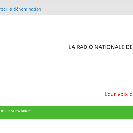
itter la dénomination
lise Méthodiste de Cobaya en
 D’IVOIRE
 sites de l’enquête de
ilisation des antibiotiques :
rs formés
LA RADIO NATIONALE DE 
st en charge de la confirmation
Leur voix est allée
 DE L'ESPERANCE