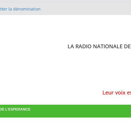
itter la dénomination
lise Méthodiste de Cobaya en
 D’IVOIRE
 sites de l’enquête de
ilisation des antibiotiques :
rs formés
LA RADIO NATIONALE DE 
st en charge de la confirmation
Leur voix est al
 DE L'ESPERANCE