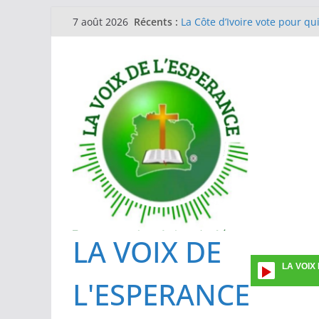
Passer
Récents :
La Côte d’Ivoire vote pour qu
7 août 2026
au
Journée de la femme en l’Eg
Guinée Conakry
contenu
EGLISE METHODISTE DE COTE
Formation des investigateurs
prévalence ponctuelle sur l’ut
Une vingtaine de superviseu
La gestion du Mpox : l’IPCI e
des cas suspects
LA VOIX DE
LA VOIX
L'ESPERANCE