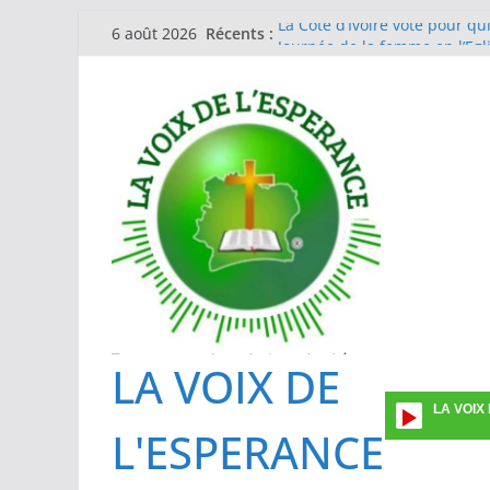
Passer
Récents :
La Côte d’Ivoire vote pour qu
6 août 2026
au
Journée de la femme en l’Eg
Guinée Conakry
contenu
EGLISE METHODISTE DE COTE
Formation des investigateurs
prévalence ponctuelle sur l’ut
Une vingtaine de superviseu
La gestion du Mpox : l’IPCI e
des cas suspects
LA VOIX DE
LA VOIX
L'ESPERANCE