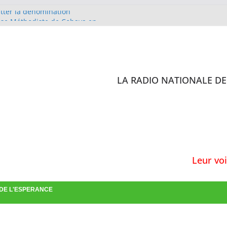
itter la dénomination
lise Méthodiste de Cobaya en
 D’IVOIRE
 sites de l’enquête de
ilisation des antibiotiques :
rs formés
LA RADIO NATIONALE DE 
st en charge de la confirmation
Leur voix est
 DE L'ESPERANCE