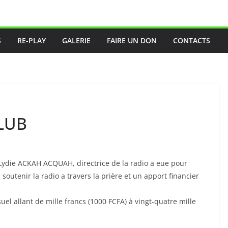
S
RE-PLAY
GALERIE
FAIRE UN DON
CONTACTS
LUB
Lydie ACKAH ACQUAH, directrice de la radio a eue pour
utenir la radio a travers la prière et un apport financier
uel allant de mille francs (1000 FCFA) à vingt-quatre mille