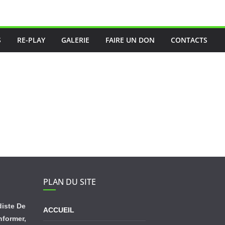
S
RE-PLAY
GALERIE
FAIRE UN DON
CONTACTS
PLAN DU SITE
diste De
ACCUEIL
informer,