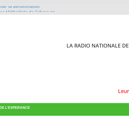
itter la dénomination
lise Méthodiste de Cobaya en
 D’IVOIRE
 sites de l’enquête de
ilisation des antibiotiques :
rs formés
LA RADIO NATIONALE DE 
st en charge de la confirmation
Leur 
 DE L'ESPERANCE