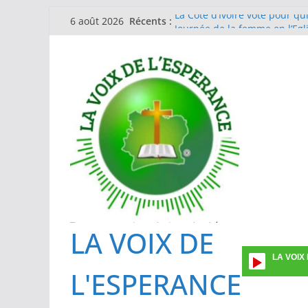
Passer
La Côte d’Ivoire vote pour qu
Récents :
6 août 2026
Journée de la femme en l’Eg
au
Guinée Conakry
contenu
EGLISE METHODISTE DE COTE
Formation des investigateurs
prévalence ponctuelle sur l’ut
Une vingtaine de superviseu
La gestion du Mpox : l’IPCI e
des cas suspects
LA VOIX DE
LA VOIX
L'ESPERANCE