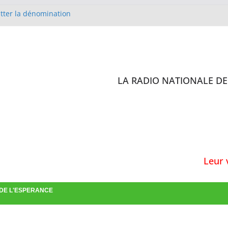
itter la dénomination
lise Méthodiste de Cobaya en
 D’IVOIRE
 sites de l’enquête de
ilisation des antibiotiques :
rs formés
LA RADIO NATIONALE DE 
st en charge de la confirmation
Leur vo
 DE L'ESPERANCE