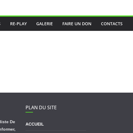
S
RE-PLAY
GALERIE
FAIRE UN DON
CONTACTS
PLAN DU SITE
diste De
ACCUEIL
informer,