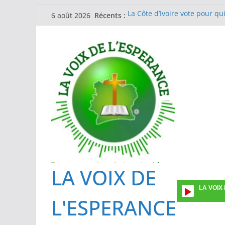
Passer
Récents :
La Côte d’Ivoire vote pour qu
6 août 2026
au
Journée de la femme en l’Eg
Guinée Conakry
contenu
EGLISE METHODISTE DE COTE
Formation des investigateurs
prévalence ponctuelle sur l’ut
Une vingtaine de superviseu
La gestion du Mpox : l’IPCI e
des cas suspects
LA VOIX DE
LA VOIX
L'ESPERANCE